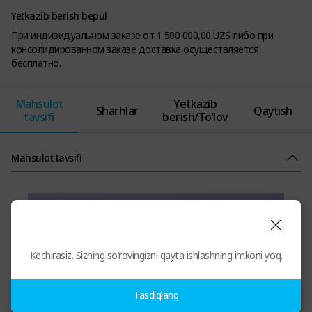
Yetkazib berish bepul
При индивидуальном заказе от 1 500 000,00 UZS либо при
консолидированном заказе доставка осуществляется
бесплатно.
Mahsulot
Yetkazib
Sharhlar
Qaytish
tavsifi
berish/To’lov
Mahsulot tavsifi
Kechirasiz. Sizning so‘rovingizni qayta ishlashning imkoni yo‘q.
Tasdiqlang