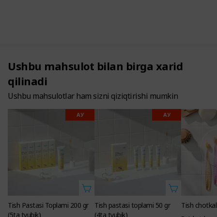
Ushbu mahsulot bilan birga xarid
qilinadi
Ushbu mahsulotlar ham sizni qiziqtirishi mumkin
АУ
АУ
Tish Pastasi Toplami 200 gr
Tish pastasi toplami 50 gr
Tish chotkal
(5ta tyubik)
(4ta tyubik)