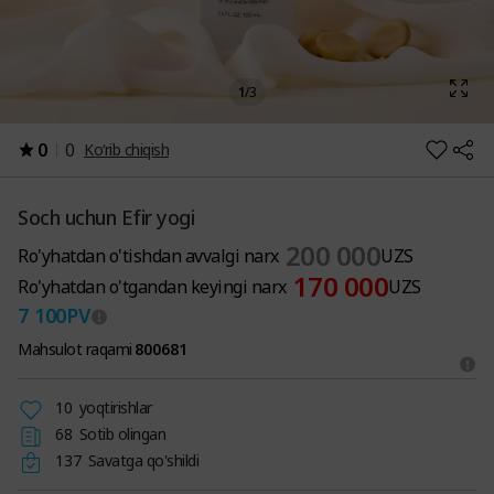
1
/
3
0
0
Ko‘rib chiqish
Soch uchun Efir yogi
200 000
Ro'yhatdan o'tishdan avvalgi narx
UZS
170 000
Ro'yhatdan o'tgandan keyingi narx
UZS
7 100
PV
Mahsulot raqami
800681
10
yoqtirishlar
68
Sotib olingan
137
Savatga qo'shildi