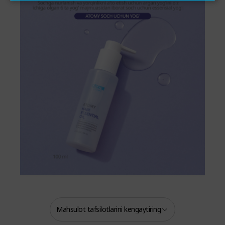
Mahsulot tafsilotlarini kengaytiring