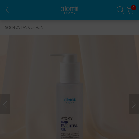
0
Soch uchun Efir yogi
SOCH VA TANA UCHUN