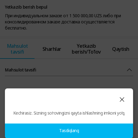
Yetkazib berish bepul
При индивидуальном заказе от 1 500 000,00 UZS либо при
консолидированном заказе доставка осуществляется
бесплатно.
Mahsulot
Yetkazib
Sharhlar
Qaytish
tavsifi
berish/To’lov
Mahsulot tavsifi
Kechirasiz. Sizning so‘rovingizni qayta ishlashning imkoni yo‘q.
Tasdiqlang