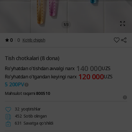
1
/
3
0
0
Ko‘rib chiqish
Tish chotkalari (8 dona)
140 000
Ro'yhatdan o'tishdan avvalgi narx
UZS
120 000
Ro'yhatdan o'tgandan keyingi narx
UZS
5 200
PV
Mahsulot raqami
800510
32
yoqtirishlar
452
Sotib olingan
631
Savatga qo'shildi