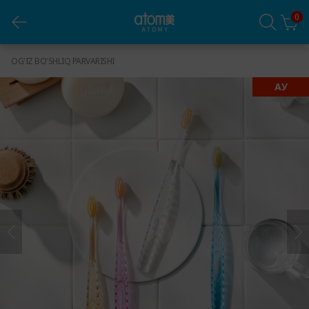
0
Tish chotkalari (8 dona)
OG'IZ BO'SHLIQ PARVARISHI
АУ