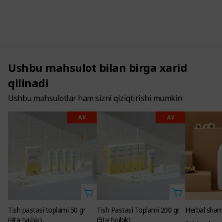
Ushbu mahsulot bilan birga xarid
qilinadi
Ushbu mahsulotlar ham sizni qiziqtirishi mumkin
АУ
АУ
Tish pastasi toplami 50 gr
Tish Pastasi Toplami 200 gr
Herbal sha
(4ta tyubik)
(5ta tyubik)