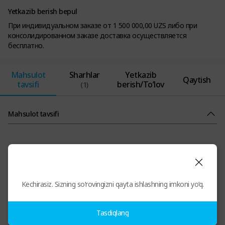
Yetkazib berish bepul
При индивидуальном заказе от 1 500 000,00 UZS либо при
консолидированном заказе доставка осуществляется
бесплатно.
Mahsulot
Sharhlar
Yetkazib
Qaytish
tavsifi
berish/To’lov
(1)
Mahsulot tavsifi
Kechirasiz. Sizning so‘rovingizni qayta ishlashning imkoni yo‘q.
Tasdiqlang