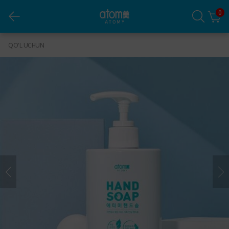
0
Suyuq qo'l Sovuni (300 ml)
QO'L UCHUN