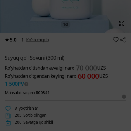
1
/
3
5.0
1
Ko‘rib chiqish
Suyuq qo'l Sovuni (300 ml)
70 000
Ro'yhatdan o'tishdan avvalgi narx
UZS
60 000
Ro'yhatdan o'tgandan keyingi narx
UZS
1 500
PV
Mahsulot raqami
800541
8
yoqtirishlar
205
Sotib olingan
200
Savatga qo'shildi