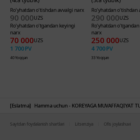
(4ta tyubik)
(5ta tyubik)
Ro'yhatdan o'tishdan avvalgi narx
Ro'yhatdan o'tishdan 
90 000
290 000
UZS
UZS
Ro'yhatdan o'tgandan keyingi
Ro'yhatdan o'tgandan 
narx
narx
70 000
250 000
UZS
UZS
1 700
PV
4 700
PV
40 Yoqqan
33 Yoqqan
[Eslatma]
Hamma uchun - KOREYAGA MUVAFFAQIYAT TUR
Saytdan foydalanish shartlari
Litsenziya
Ofis joylashuvi