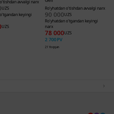
Geli
m
o'tishdan avvalgi narx
0
UZS
Ro'yhatdan o'tishdan avvalgi narx
R
90 000
o'tgandan keyingi
UZS
Ro'yhatdan o'tgandan keyingi
R
0
UZS
narx
n
78 000
UZS
2 700
PV
8
21 Yoqqan
1