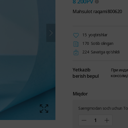
8 200
PV
Mahsulot raqami
800620
15
yoqtirishlar
170
Sotib olingan
224
Savatga qo'shildi
Yetkazib
При инди
berish bepul
консолид
Miqdor
Saengmodan soch uchun To