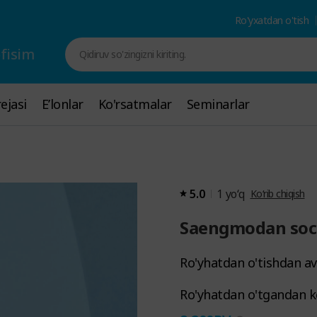
Ro'yxatdan o'tish
fisim
Qidiruv so'zingizni kiriting.
ejasi
ejasi
Eʼlonlar
Eʼlonlar
Ko'rsatmalar
Ko'rsatmalar
Seminarlar
Seminarlar
5.0
1
yoʻq
Ko‘rib chiqish
Saengmodan soc
Ro'yhatdan o'tishdan av
Ro'yhatdan o'tgandan k