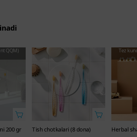
inadi
ent QQM)
Tez kun
 gr
Tish chotkalari (8 dona)
Herbal s