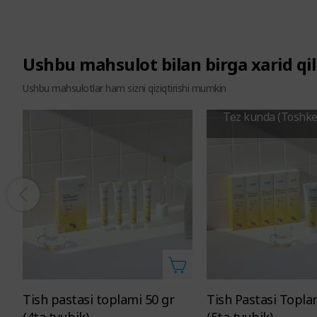
Ushbu mahsulot bilan birga xarid qil
Ushbu mahsulotlar ham sizni qiziqtirishi mumkin
Tez kunda (Toshk
Tish pastasi toplami 50 gr
Tish Pastasi Toplami 200