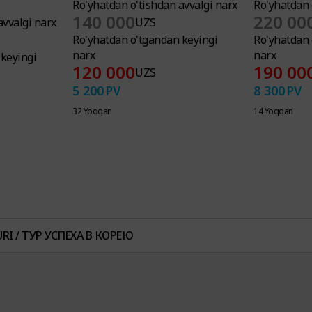
Ro'yhatdan o'tishdan avvalgi narx
Ro'yhatdan 
140 000
220 00
avvalgi narx
UZS
Ro'yhatdan o'tgandan keyingi
Ro'yhatdan 
narx
narx
keyingi
120 000
190 00
UZS
5 200
PV
8 300
PV
32 Yoqqan
14 Yoqqan
I / ТУР УСПЕХА В КОРЕЮ