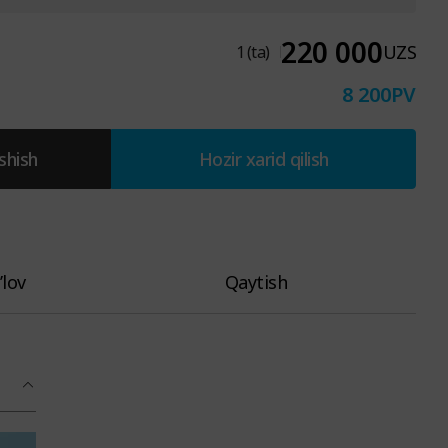
220 000
UZS
1
(ta)
8 200
PV
shish
Hozir xarid qilish
’lov
Qaytish