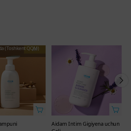
da (Toshkent QQM)
АУ
hampuni
Aidam Intim Gigiyena uchun
O