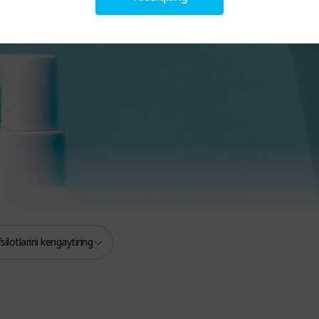
ilotlarini kengaytiring