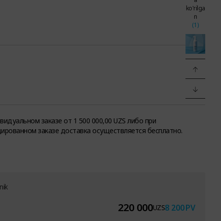
ko'rilga
n
(1)
видуальном заказе от 1 500 000,00 UZS либо при
ированном заказе доставка осуществляется бесплатно.
nik
220 000
8 200
PV
UZS