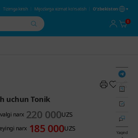
Tizimga kirish
Mijozlarga xizmat ko'rsatish
O'zbekiston
0
h uchun Tonik
220 000
UZS
valgi narx
185 000
UZS
eyingi narx
Yaqind
a