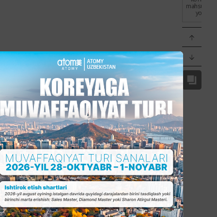
mahsulotlar
yoʻq.