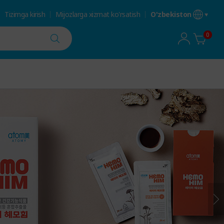
Tizimga kirish
Mijozlarga xizmat ko'rsatish
O'zbekiston
0