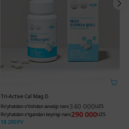
Tri-Active Cal Mag D
S
340 000
Ro'yhatdan o'tishdan avvalgi narx
UZS
R
290 000
Ro'yhatdan o'tgandan keyingi narx
UZS
R
18 200
PV
2