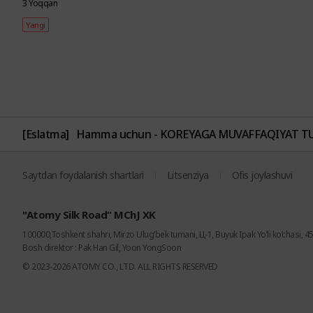
3 Yoqqan
Yangi
[Eslatma]
Hamma uchun - KOREYAGA MUVAFFAQIYAT TUR
Saytdan foydalanish shartlari
Litsenziya
Ofis joylashuvi
"Atomy Silk Road“ MChJ XK
100000,Toshkent shahri, Mirzo Ulug’bek tumani, Ц-1, Buyuk Ipak Yo’li ko’chasi, 4
Bosh direktor : Pak Han Gil, Yoon YongSoon
© 2023-2026 ATOMY CO., LTD. ALL RIGHTS RESERVED