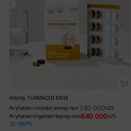
Atomy TURMACIN MSM
740 000
Ro'yhatdan o'tishdan avvalgi narx
UZS
640 000
Ro'yhatdan o'tgandan keyingi narx
UZS
32 100
PV