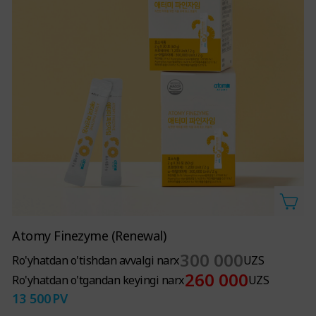
Atomy Finezyme (Renewal)
300 000
Ro'yhatdan o'tishdan avvalgi narx
UZS
260 000
Ro'yhatdan o'tgandan keyingi narx
UZS
13 500
PV