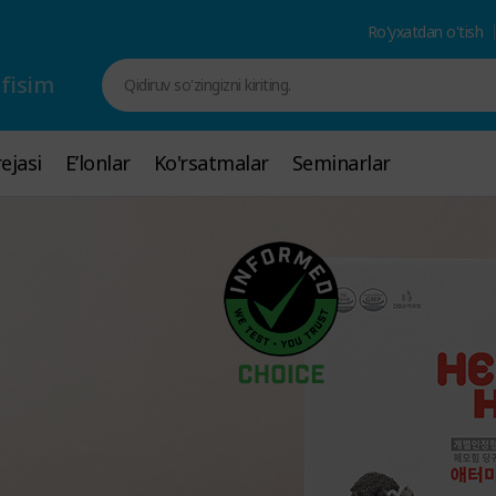
Ro'yxatdan o'tish
fisim
Qidiruv so'zingizni kiriting.
ejasi
ejasi
Eʼlonlar
Eʼlonlar
Ko'rsatmalar
Ko'rsatmalar
Seminarlar
Seminarlar