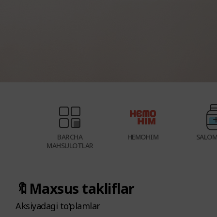
e
n
y
u
g
a
o'
ti
n
g
BARCHA
HEMOHIM
SALOM
MAHSULOTLAR
🔖Maxsus takliflar
Aksiyadagi to‘plamlar