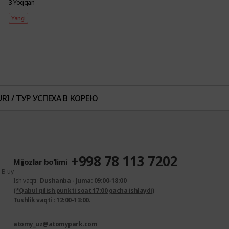
3 Yoqqan
Yangi
I / ТУР УСПЕХА В КОРЕЮ
+998 78 113 7202
Mijozlar bo’limi
5 B-uy
Ish vaqti :
Dushanba - Juma: 09:00-18:00
(*Qabul qilish punkti soat 17:00 gacha ishlaydi)
Tushlik vaqti : 12:00-13:00.
atomy_uz@atomypark.com