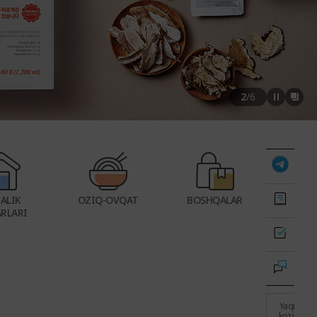
2
/
6
JALIK
OZIQ-OVQAT
BOSHQALAR
RLARI
Yaqinda
koʻrilgan