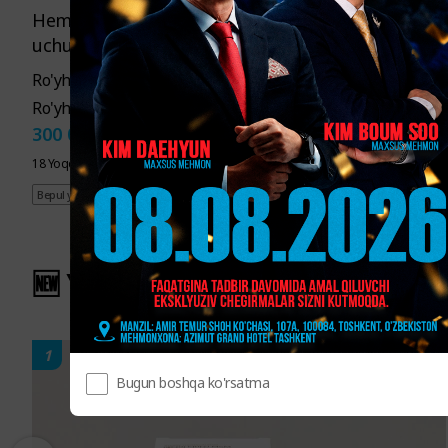
HemoHIM toplami (4 dona) (Promotion davri
uchun oshirilgan PV larda)
5 410 000
Ro'yhatdan o'tishdan avvalgi narx
UZS
4 700 000
Ro'yhatdan o'tgandan keyingi narx
UZS
300 000
PV
18 Yoqqan
Bepul yetkazib berish
🆕 Yangi mahsulotlar
1
Bugun boshqa ko'rsatma