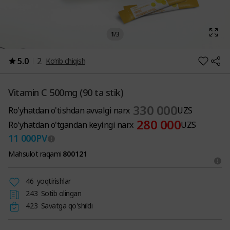
1
/
3
5.0
2
Ko‘rib chiqish
Vitamin C 500mg (90 ta stik)
330 000
Ro'yhatdan o'tishdan avvalgi narx
UZS
280 000
Ro'yhatdan o'tgandan keyingi narx
UZS
11 000
PV
Mahsulot raqami
800121
46
yoqtirishlar
243
Sotib olingan
423
Savatga qo'shildi