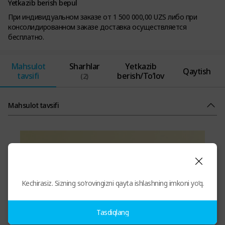
Yetkazib berish bepul
При индивидуальном заказе от 1 500 000,00 UZS либо при
консолидированном заказе доставка осуществляется
бесплатно.
Mahsulot
Sharhlar
Yetkazib
Qaytish
tavsifi
berish/To’lov
(2)
Mahsulot tavsifi
Kechirasiz. Sizning so‘rovingizni qayta ishlashning imkoni yo‘q.
Tasdiqlang