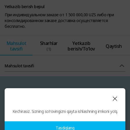
Yetkazib berish bepul
При индивидуальном заказе от 1 500 000,00 UZS либо при
консолидированном заказе доставка осуществляется
бесплатно.
Mahsulot
Sharhlar
Yetkazib
Qaytish
tavsifi
berish/To’lov
(1)
Mahsulot tavsifi
Kechirasiz. Sizning so‘rovingizni qayta ishlashning imkoni yo‘q.
Tasdiqlang