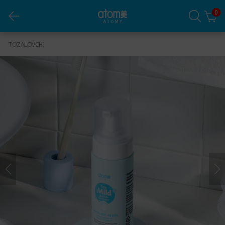
0
Yuzni Yuvish uchun Nafis Eko-ko'pik
TOZALOVCHI