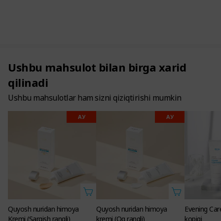
Ushbu mahsulot bilan birga xarid
qilinadi
Ushbu mahsulotlar ham sizni qiziqtirishi mumkin
АУ
АУ
Quyosh nuridan himoya
Quyosh nuridan himoya
Evening Care
Kremi (Sargish rangli)
kremi (Oq rangli)
kopigi