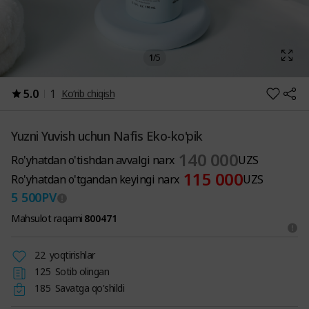
1
/
5
5.0
1
Ko‘rib chiqish
Yuzni Yuvish uchun Nafis Eko-ko'pik
140 000
Ro'yhatdan o'tishdan avvalgi narx
UZS
115 000
Ro'yhatdan o'tgandan keyingi narx
UZS
5 500
PV
Mahsulot raqami
800471
22
yoqtirishlar
125
Sotib olingan
185
Savatga qo'shildi