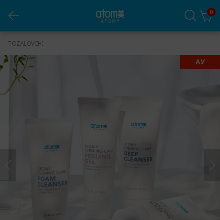
0
Evening Care toplami (4ta vosita)
TOZALOVCHI
АУ