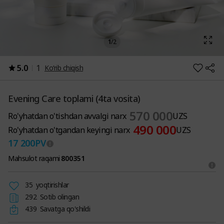
1
/
2
5.0
1
Ko‘rib chiqish
Evening Care toplami (4ta vosita)
570 000
Ro'yhatdan o'tishdan avvalgi narx
UZS
490 000
Ro'yhatdan o'tgandan keyingi narx
UZS
17 200
PV
Mahsulot raqami
800351
35
yoqtirishlar
292
Sotib olingan
439
Savatga qo'shildi