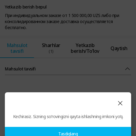
Yetkazib berish bepul
При индивидуальном заказе от 1 500 000,00 UZS либо при
консолидированном заказе доставка осуществляется
бесплатно.
Mahsulot
Sharhlar
Yetkazib
Qaytish
tavsifi
berish/To’lov
(1)
Mahsulot tavsifi
Kechirasiz. Sizning so‘rovingizni qayta ishlashning imkoni yo‘q.
Tasdiqlang