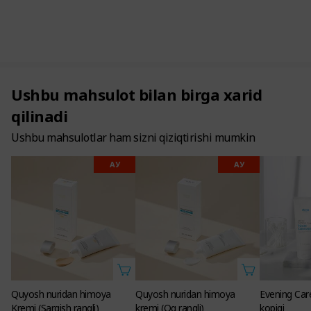
Ushbu mahsulot bilan birga xarid
qilinadi
Ushbu mahsulotlar ham sizni qiziqtirishi mumkin
АУ
АУ
Quyosh nuridan himoya
Quyosh nuridan himoya
Evening Care
Kremi (Sargish rangli)
kremi (Oq rangli)
kopigi