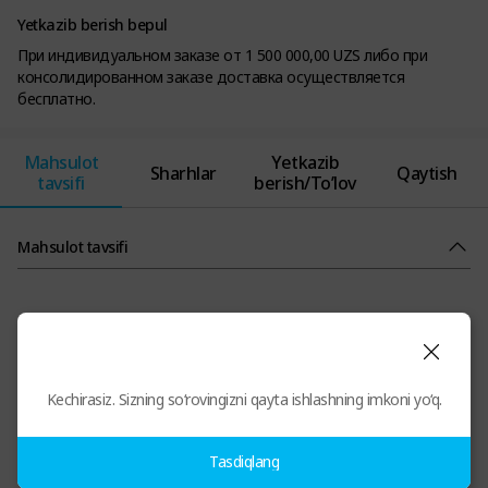
Yetkazib berish bepul
При индивидуальном заказе от 1 500 000,00 UZS либо при
консолидированном заказе доставка осуществляется
бесплатно.
Mahsulot
Yetkazib
Sharhlar
Qaytish
tavsifi
berish/To’lov
Mahsulot tavsifi
Kechirasiz. Sizning so‘rovingizni qayta ishlashning imkoni yo‘q.
Tasdiqlang