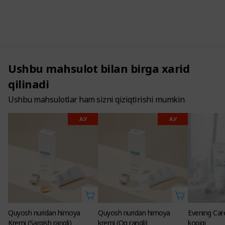
Ushbu mahsulot bilan birga xarid
qilinadi
Ushbu mahsulotlar ham sizni qiziqtirishi mumkin
АУ
АУ
Quyosh nuridan himoya
Quyosh nuridan himoya
Evening Care
Kremi (Sargish rangli)
kremi (Oq rangli)
kopigi