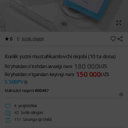
1
/
2
0
0
Ko‘rib chiqish
Kunlik yuzni mustahkamlovchi niqobi (10 ta dona)
180 000
Ro'yhatdan o'tishdan avvalgi narx
UZS
150 000
Ro'yhatdan o'tgandan keyingi narx
UZS
5 500
PV
Mahsulot raqami
800467
6
yoqtirishlar
42
Sotib olingan
111
Savatga qo'shildi