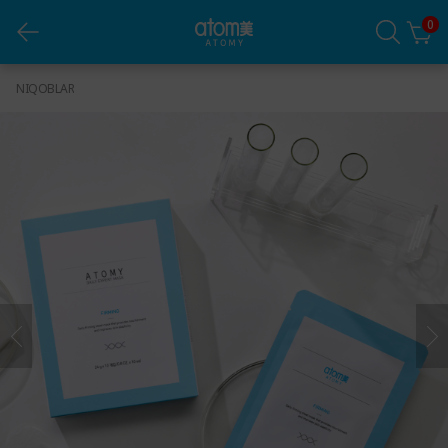
0
Kunlik yuzni mustahkamlovchi niqobi (10 ta dona)
NIQOBLAR