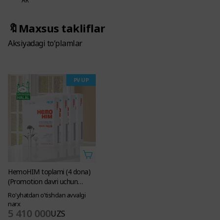
AR
🔖Maxsus takliflar
Aksiyadagi to‘plamlar
PV UP
HemoHIM toplami (4 dona)
(Promotion davri uchun
oshirilgan PV larda)
Ro'yhatdan o'tishdan avvalgi
narx
5 410 000
UZS