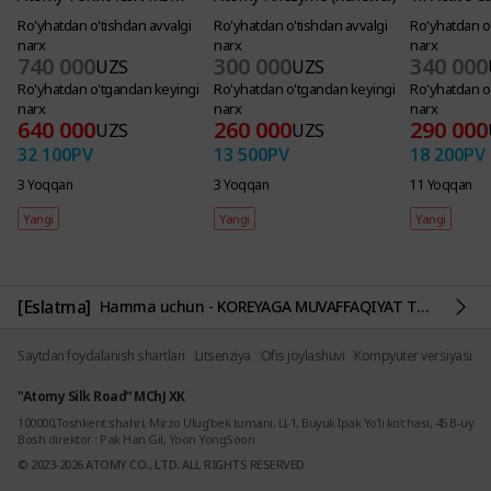
Ro'yhatdan o'tishdan avvalgi
Ro'yhatdan o'tishdan avvalgi
Ro'yhatdan o'
narx
narx
narx
740 000
300 000
340 000
UZS
UZS
Ro'yhatdan o'tgandan keyingi
Ro'yhatdan o'tgandan keyingi
Ro'yhatdan o
narx
narx
narx
640 000
260 000
290 000
UZS
UZS
32 100
PV
13 500
PV
18 200
PV
3 Yoqqan
3 Yoqqan
11 Yoqqan
Yangi
Yangi
Yangi
[Eslatma]
Hamma uchun - KOREYAGA MUVAFFAQIYAT TURI / ТУР УСПЕХА В КОРЕЮ
Saytdan foydalanish shartlari
Litsenziya
Ofis joylashuvi
Kompyuter versiyasi
"Atomy Silk Road“ MChJ XK
100000,Toshkent shahri, Mirzo Ulug’bek tumani, Ц-1, Buyuk Ipak Yo’li ko’chasi, 45 B-uy
Bosh direktor : Pak Han Gil, Yoon YongSoon
© 2023-2026 ATOMY CO., LTD. ALL RIGHTS RESERVED