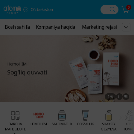
0
O'zbekiston
Bosh sahifa
Bosh sahifa
Kompaniya haqida
Kompaniya haqida
Marketing rejasi
Marketing rejasi
Eʼlon
Eʼlon
HemoHIM
Sog‘liq quvvati
1
/
6
BARCHA
HEMOHIM
SALOMATLIK
GO'ZALLIK
SHAXSIY
XO‘JA
MAHSULOTL
GIGIYENA
TOVAR