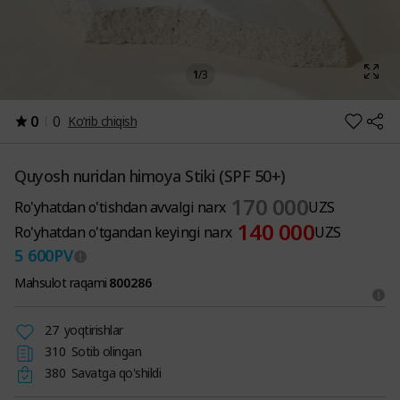
1
/
3
0
0
Ko‘rib chiqish
Quyosh nuridan himoya Stiki (SPF 50+)
170 000
Ro'yhatdan o'tishdan avvalgi narx
UZS
140 000
Ro'yhatdan o'tgandan keyingi narx
UZS
5 600
PV
Mahsulot raqami
800286
27
yoqtirishlar
310
Sotib olingan
380
Savatga qo'shildi