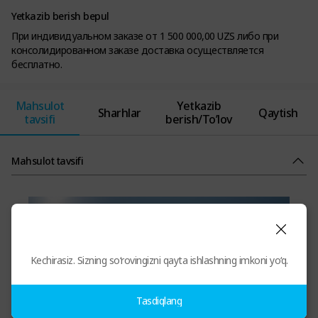
Yetkazib berish bepul
При индивидуальном заказе от 1 500 000,00 UZS либо при
консолидированном заказе доставка осуществляется
бесплатно.
Mahsulot
Yetkazib
Sharhlar
Qaytish
tavsifi
berish/To’lov
Mahsulot tavsifi
Kechirasiz. Sizning so‘rovingizni qayta ishlashning imkoni yo‘q.
Tasdiqlang