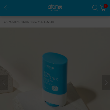
0
Quyosh nuridan himoya Stiki (SPF 50+)
QUYOSH NURIDAN HIMOYA QILUVCHI