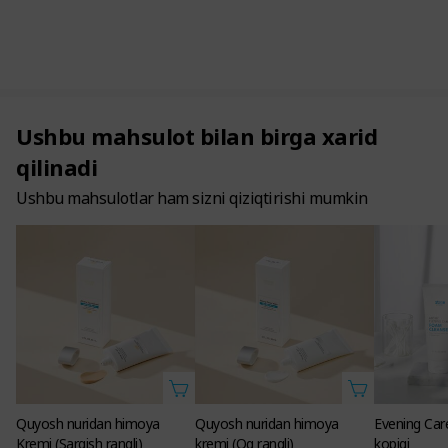
Ushbu mahsulot bilan birga xarid
qilinadi
Ushbu mahsulotlar ham sizni qiziqtirishi mumkin
Quyosh nuridan himoya
Quyosh nuridan himoya
Evening Care
Kremi (Sargish rangli)
kremi (Oq rangli)
kopigi