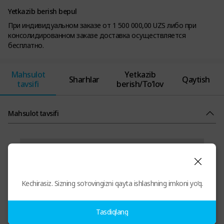
Yetkazib berish bepul
При индивидуальном заказе от 1 500 000,00 UZS либо при
консолидированном заказе доставка осуществляется
бесплатно.
Mahsulot
Yetkazib
Sharhlar
Qaytish
tavsifi
berish/To’lov
Mahsulot tavsifi
Kechirasiz. Sizning so‘rovingizni qayta ishlashning imkoni yo‘q.
Tasdiqlang