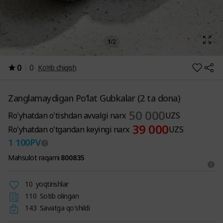
1
/
2
0
0
Ko‘rib chiqish
Zanglamaydigan Po‘lat Gubkalar (2 ta dona)
50 000
Ro'yhatdan o'tishdan avvalgi narx
UZS
39 000
Ro'yhatdan o'tgandan keyingi narx
UZS
1 100
PV
Mahsulot raqami
800835
10
yoqtirishlar
110
Sotib olingan
143
Savatga qo'shildi