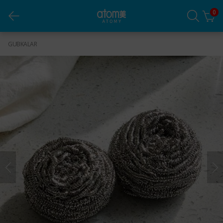
0
Zanglamaydigan Po‘lat Gubkalar (2 ta dona)
GUBKALAR