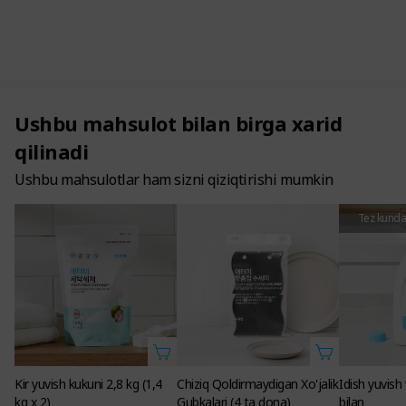
Ushbu mahsulot bilan birga xarid
qilinadi
Ushbu mahsulotlar ham sizni qiziqtirishi mumkin
Tez kunda
Kir yuvish kukuni 2,8 kg (1,4
Chiziq Qoldirmaydigan Xo'jalik
Idish yuvish
kg x 2)
Gubkalari (4 ta dona)
bilan