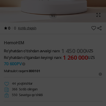
1
/
2
0
0
Ko‘rib chiqish
HemoHIM
1 450 000
Ro'yhatdan o'tishdan avvalgi narx
UZS
1 260 000
Ro'yhatdan o'tgandan keyingi narx
UZS
70 600
PV
Mahsulot raqami
800101
44
yoqtirishlar
366
Sotib olingan
550
Savatga qo'shildi