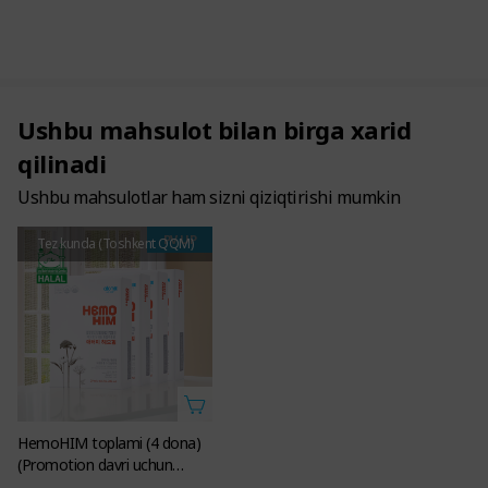
Ushbu mahsulot bilan birga xarid
qilinadi
Ushbu mahsulotlar ham sizni qiziqtirishi mumkin
PV UP
Tez kunda (Toshkent QQM)
HemoHIM toplami (4 dona)
(Promotion davri uchun
oshirilgan PV larda)