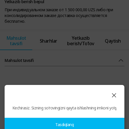
Yetkazib berish bepul
При индивидуальном заказе от 1 500 000,00 UZS либо при
консолидированном заказе доставка осуществляется
бесплатно.
Mahsulot
Yetkazib
Sharhlar
Qaytish
tavsifi
berish/To’lov
Mahsulot tavsifi
Kechirasiz. Sizning so‘rovingizni qayta ishlashning imkoni yo‘q.
Tasdiqlang