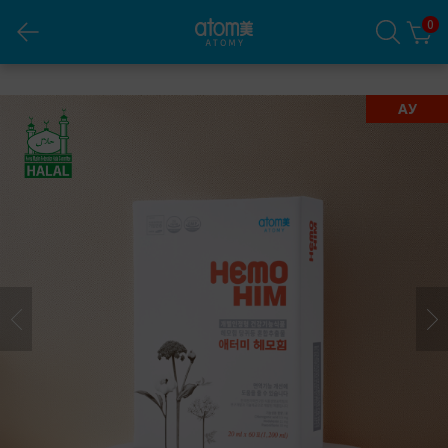
0
HemoHIM
АУ